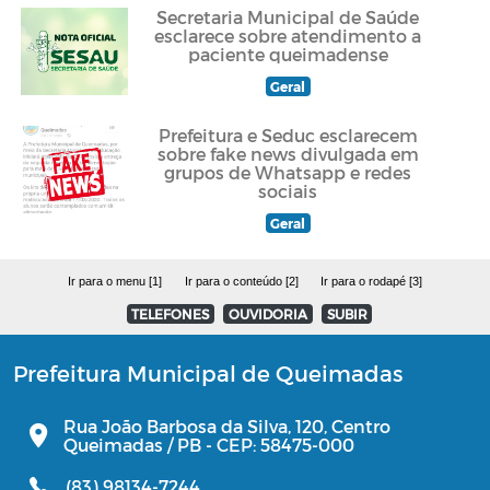
Secretaria Municipal de Saúde
esclarece sobre atendimento a
paciente queimadense
Geral
Prefeitura e Seduc esclarecem
sobre fake news divulgada em
grupos de Whatsapp e redes
sociais
Geral
Ir para o menu [1]
Ir para o conteúdo [2]
Ir para o rodapé [3]
TELEFONES
OUVIDORIA
SUBIR
Prefeitura Municipal de Queimadas
Rua João Barbosa da Silva, 120, Centro
Queimadas / PB - CEP: 58475-000
(83) 98134-7244