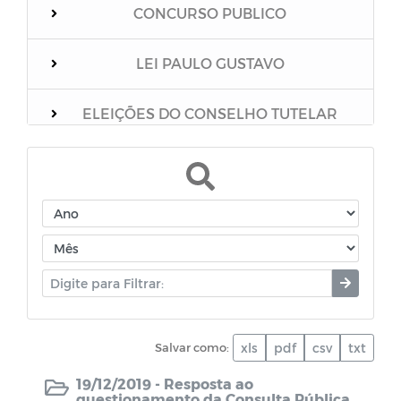
CONCURSO PUBLICO
LEI PAULO GUSTAVO
ELEIÇÕES DO CONSELHO TUTELAR
Relação dos vacinados
Mensário Oficial do Município
Boletim Epidemiológico
Unidades Escolares
Salvar como:
xls
pdf
csv
txt
PNAB
19/12/2019 -
Resposta ao
questionamento da Consulta Pública