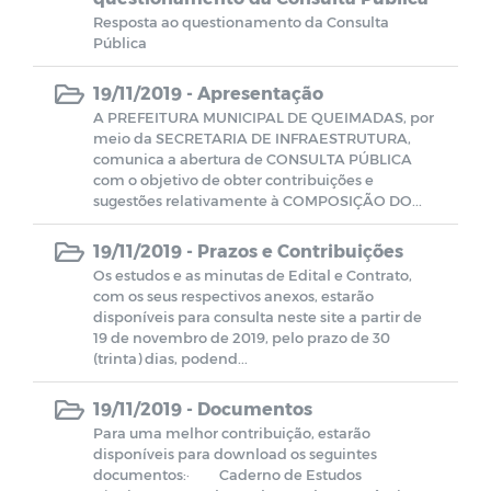
Farmácia de Medicamentos Especiais
Resposta ao questionamento da Consulta
Pública
Estagiários
19/11/2019 -
Apresentação
A PREFEITURA MUNICIPAL DE QUEIMADAS, por
Planos e Relatórios
meio da SECRETARIA DE INFRAESTRUTURA,
comunica a abertura de CONSULTA PÚBLICA
com o objetivo de obter contribuições e
Unidades de Saúde
sugestões relativamente à COMPOSIÇÃO DO...
19/11/2019 -
Prazos e Contribuições
Pareceres do TCE-PB
Os estudos e as minutas de Edital e Contrato,
com os seus respectivos anexos, estarão
disponíveis para consulta neste site a partir de
SELEÇÃO DE GESTORES ESCOLARES E
19 de novembro de 2019, pelo prazo de 30
GESTORES ESCOLARES ADJUNTOS
(trinta) dias, podend...
Documentos
19/11/2019 -
Documentos
Para uma melhor contribuição, estarão
disponíveis para download os seguintes
LEILÃO
documentos:· Caderno de Estudos