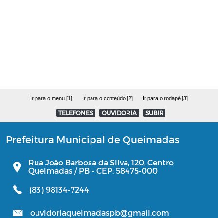
Estoque Farmácia Básica - Lei
14.654/2023
Coronavírus (COVID-19)
Editais
Ir para o menu [1]
Ir para o conteúdo [2]
Ir para o rodapé [3]
Manuais
TELEFONES
OUVIDORIA
SUBIR
Perfil Socioeconômico
Prefeitura Municipal de Queimadas
Gerenciamento de Frotas e Máquinas
Rua João Barbosa da Silva, 120, Centro
Queimadas / PB - CEP: 58475-000
Iluminação
(83) 98134-7244
ouvidoriaqueimadaspb@gmail.com
Processo Seletivo