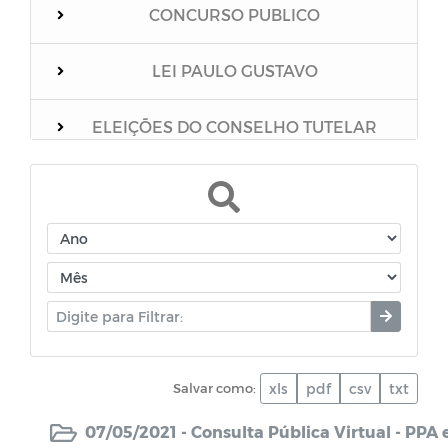
CONCURSO PUBLICO
LEI PAULO GUSTAVO
ELEIÇÕES DO CONSELHO TUTELAR
Relação dos vacinados
Mensário Oficial do Município
Boletim Epidemiológico
Unidades Escolares
Salvar como:
xls
pdf
csv
txt
PNAB
07/05/2021 -
Consulta Pública Virtual - PPA