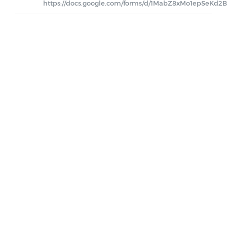
https://docs.google.com/forms/d/1MabZ8xMo1epSeKd
Farmácia de Medicamentos Especiais
Estagiários
Planos e Relatórios
Unidades de Saúde
Pareceres do TCE-PB
SELEÇÃO DE GESTORES ESCOLARES E
GESTORES ESCOLARES ADJUNTOS
Documentos
LEILÃO