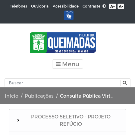
Contraste
Telefones
Ouvidoria
Acessibilidade
A+
A-
Menu
Início
Publicações
Consulta Pública Virtual - PPA e LOA
PROCESSO SELETIVO - PROJETO
REFÚGIO