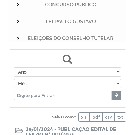
CONCURSO PUBLICO
LEI PAULO GUSTAVO
ELEIÇÕES DO CONSELHO TUTELAR
Relação dos vacinados
Mensário Oficial do Município
Boletim Epidemiológico
Unidades Escolares
Salvar como:
xls
pdf
csv
txt
PNAB
29/01/2024 -
PUBLICAÇÃO EDITAL DE
LEILÃO Nº 001/2024