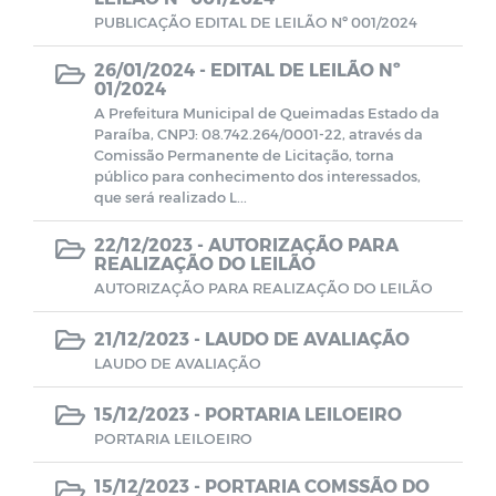
Farmácia de Medicamentos Especiais
PUBLICAÇÃO EDITAL DE LEILÃO Nº 001/2024
26/01/2024 -
EDITAL DE LEILÃO Nº
Estagiários
01/2024
A Prefeitura Municipal de Queimadas Estado da
Paraíba, CNPJ: 08.742.264/0001-22, através da
Planos e Relatórios
Comissão Permanente de Licitação, torna
público para conhecimento dos interessados,
que será realizado L...
Unidades de Saúde
22/12/2023 -
AUTORIZAÇÃO PARA
REALIZAÇÃO DO LEILÃO
Pareceres do TCE-PB
AUTORIZAÇÃO PARA REALIZAÇÃO DO LEILÃO
SELEÇÃO DE GESTORES ESCOLARES E
21/12/2023 -
LAUDO DE AVALIAÇÃO
GESTORES ESCOLARES ADJUNTOS
LAUDO DE AVALIAÇÃO
Documentos
15/12/2023 -
PORTARIA LEILOEIRO
PORTARIA LEILOEIRO
LEILÃO
15/12/2023 -
PORTARIA COMSSÃO DO