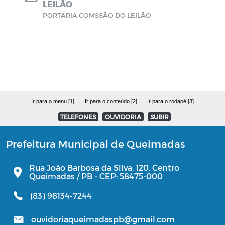
LEILÃO
Estoque Farmácia Básica - Lei
PORTARIA COMSSÃO DO LEILÃO
14.654/2023
Coronavírus (COVID-19)
Editais
Ir para o menu [1]
Ir para o conteúdo [2]
Ir para o rodapé [3]
Manuais
TELEFONES
OUVIDORIA
SUBIR
Perfil Socioeconômico
Prefeitura Municipal de Queimadas
Gerenciamento de Frotas e Máquinas
Rua João Barbosa da Silva, 120, Centro
Queimadas / PB - CEP: 58475-000
Iluminação
(83) 98134-7244
ouvidoriaqueimadaspb@gmail.com
Processo Seletivo