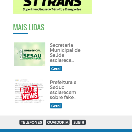
MAIS LIDAS
Secretaria
Municipal de
Saúde
esclarece
sobre
Geral
atendimento a
paciente
queimadense
Prefeitura e
Seduc
esclarecem
sobre fake
news
Geral
divulgada em
grupos de
Whatsapp e
redes sociais
TELEFONES
OUVIDORIA
SUBIR