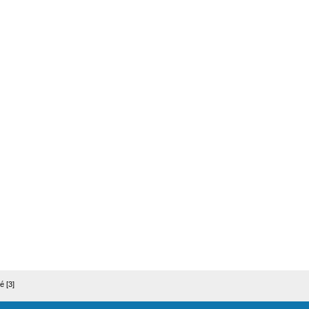
é [3]