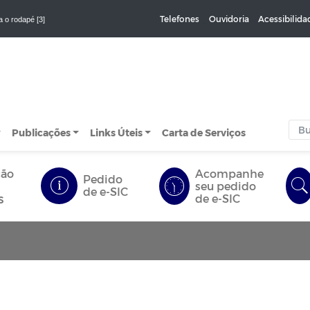
Telefones
Ouvidoria
Acessibilida
a o rodapé [3]
Publicações
Links Úteis
Carta de Serviços
ção
Acompanhe
Pedido
seu pedido
de e-SIC
s
de e-SIC