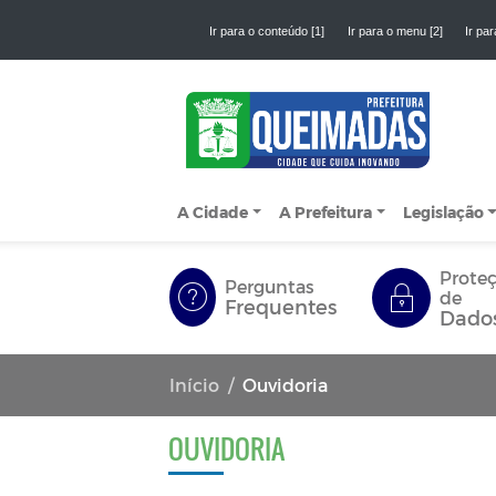
Ir para o conteúdo [1]
Ir para o menu [2]
Ir par
A Cidade
A Prefeitura
Legislação
Prote
Perguntas
de
Frequentes
Dado
Início
Ouvidoria
OUVIDORIA