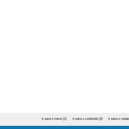
Ir para o menu [1]
Ir para o conteúdo [2]
Ir para o rodap