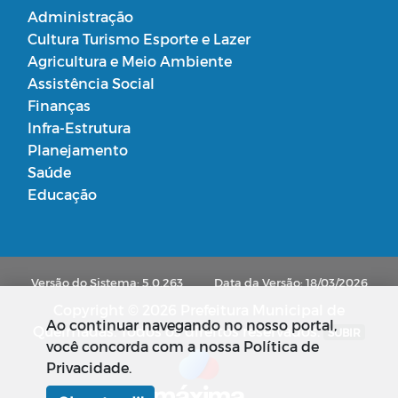
Administração
Cultura Turismo Esporte e Lazer
Agricultura e Meio Ambiente
Assistência Social
Finanças
Infra-Estrutura
Planejamento
Saúde
Educação
Versão do Sistema: 5.0.263
Data da Versão: 18/03/2026
Copyright © 2026 Prefeitura Municipal de
Ao continuar navegando no nosso portal,
Queimadas. Todos os direitos reservados.
SUBIR
você concorda com a nossa Política de
Privacidade.