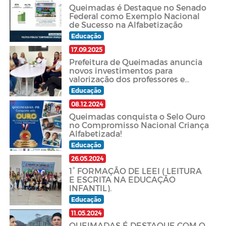
Queimadas é Destaque no Senado
Federal como Exemplo Nacional
de Sucesso na Alfabetização
Educação
17.09.2025
Prefeitura de Queimadas anuncia
novos investimentos para
valorização dos professores e
fortalecimento da educação.
Educação
08.12.2024
Queimadas conquista o Selo Ouro
no Compromisso Nacional Criança
Alfabetizada!
Educação
26.05.2024
1° FORMAÇÃO DE LEEI ( LEITURA
E ESCRITA NA EDUCAÇÃO
INFANTIL).
Educação
11.05.2024
QUEIMADAS É DESTAQUE COM O