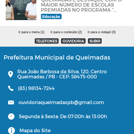
MAIOR NÚMERO DE ESCOLAS
PREMIADAS NO PROGRAMA “
PACTO ALFABETIZA MAIS
Educação
PARAÍBA”
Ir para o menu [1]
Ir para o conteúdo [2]
Ir para o rodapé [3]
TELEFONES
OUVIDORIA
SUBIR
Prefeitura Municipal de Queimadas
Rua João Barbosa da Silva, 120, Centro
Queimadas / PB - CEP: 58475-000
(83) 98134-7244
ouvidoriaqueimadaspb@gmail.com
Segunda à Sexta: De 07:00h às 13:00h
Mapa do Site