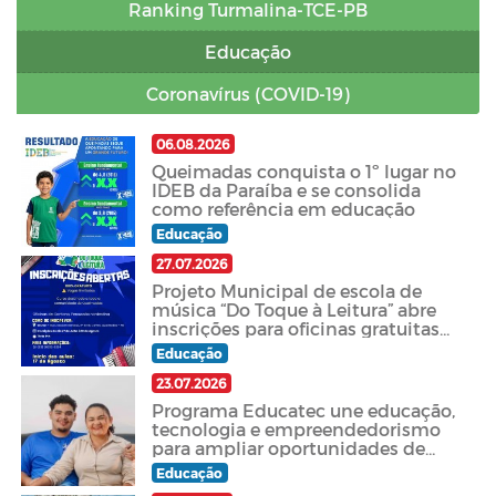
Ranking Turmalina-TCE-PB
Educação
Coronavírus (COVID-19)
06.08.2026
Queimadas conquista o 1º lugar no
IDEB da Paraíba e se consolida
como referência em educação
Educação
27.07.2026
Projeto Municipal de escola de
música “Do Toque à Leitura” abre
inscrições para oficinas gratuitas
de sanfona e percussão nordestina
Educação
em Queimadas
23.07.2026
Programa Educatec une educação,
tecnologia e empreendedorismo
para ampliar oportunidades de
estudantes da rede municipal de
Educação
Queimadas.