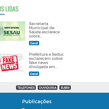
IS LIDAS
Secretaria
Municipal de
Saúde esclarece
sobre
atendimento a
Geral
paciente
queimadense
Prefeitura e Seduc
esclarecem sobre
fake news
divulgada em
grupos de
Geral
Whatsapp e redes
sociais
TELEFONES
OUVIDORIA
SUBIR
Publicações