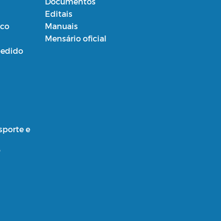
Documentos
Editais
ico
Manuais
Mensário oficial
edido
sporte e
o