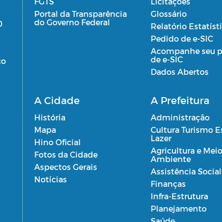
FGTS
Licitações
Portal da Transparência
Glossário
do Governo Federal
0
Relatório Estatíst
Pedido de e-SIC
Acompanhe seu p
de e-SIC
co
Dados Abertos
A Cidade
A Prefeitura
História
Administração
Mapa
Cultura Turismo E
Lazer
Hino Oficial
Agricultura e Mei
Fotos da Cidade
Ambiente
Aspectos Gerais
Assistência Social
Notícias
Finanças
Infra-Estrutura
Planejamento
Saúde