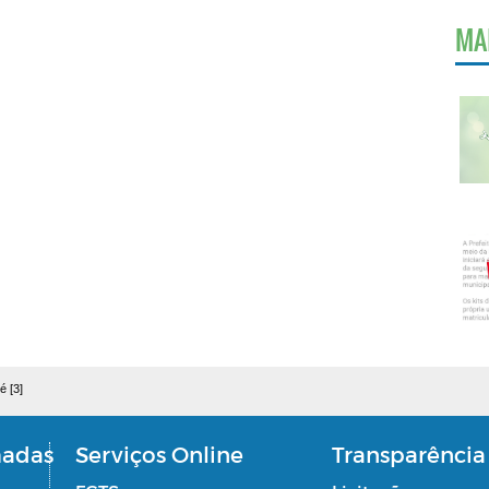
MA
é [3]
madas
Serviços Online
Transparência