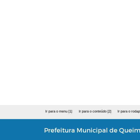
Ir para o menu [1]
Ir para o conteúdo [2]
Ir para o rodap
Prefeitura Municipal de Quei