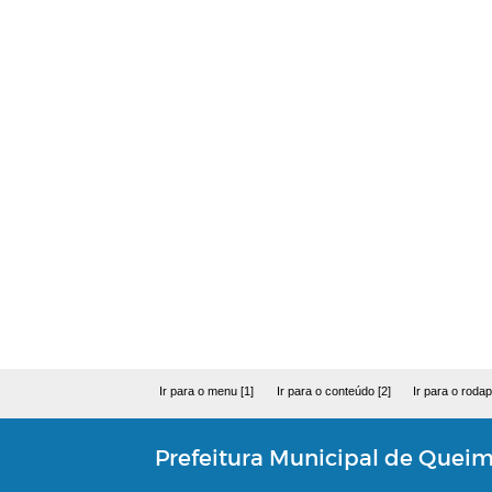
Ir para o menu [1]
Ir para o conteúdo [2]
Ir para o rodap
Prefeitura Municipal de Quei