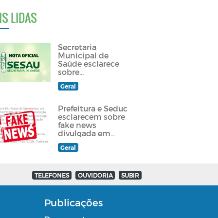
IS LIDAS
Secretaria
Municipal de
Saúde esclarece
sobre
atendimento a
Geral
paciente
queimadense
Prefeitura e Seduc
esclarecem sobre
fake news
divulgada em
grupos de
Geral
Whatsapp e redes
sociais
TELEFONES
OUVIDORIA
SUBIR
Publicações