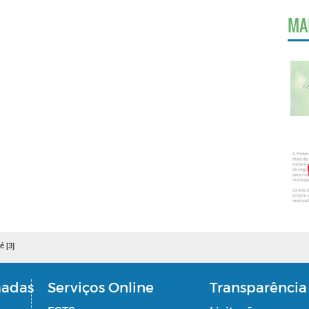
MA
é [3]
madas
Serviços Online
Transparência