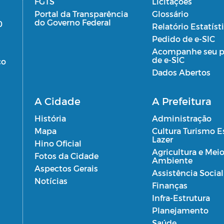
FGTS
Licitações
Portal da Transparência
Glossário
do Governo Federal
0
Relatório Estatíst
Pedido de e-SIC
Acompanhe seu p
de e-SIC
co
Dados Abertos
A Cidade
A Prefeitura
História
Administração
Mapa
Cultura Turismo E
Lazer
Hino Oficial
Agricultura e Mei
Fotos da Cidade
Ambiente
Aspectos Gerais
Assistência Social
Notícias
Finanças
Infra-Estrutura
Planejamento
Saúde