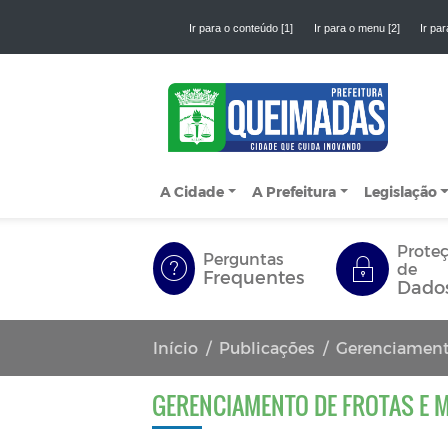
Ir para o conteúdo [1]
Ir para o menu [2]
Ir par
A Cidade
A Prefeitura
Legislação
Prote
Perguntas
de
Frequentes
Dado
Início
Publicações
Gerenciament
GERENCIAMENTO DE FROTAS E 