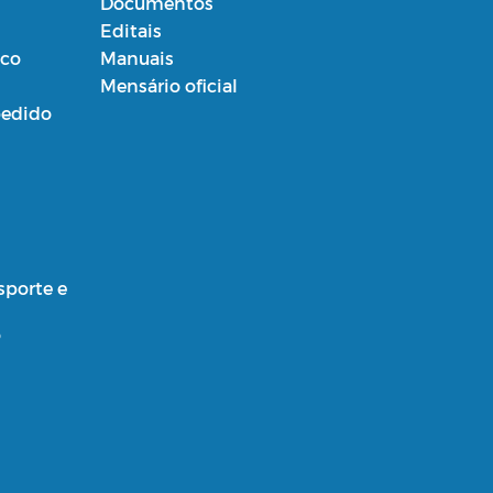
Documentos
Editais
ico
Manuais
Mensário oficial
edido
sporte e
o