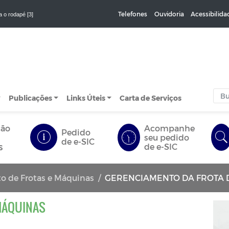
Telefones
Ouvidoria
Acessibilida
a o rodapé [3]
Publicações
Links Úteis
Carta de Serviços
ção
Acompanhe
Pedido
seu pedido
de e-SIC
s
de e-SIC
o de Frotas e Máquinas
GERENCIAMENTO DA FROTA DE
MÁQUINAS