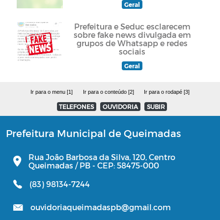
Geral
Prefeitura e Seduc esclarecem
sobre fake news divulgada em
grupos de Whatsapp e redes
sociais
Geral
Ir para o menu [1]
Ir para o conteúdo [2]
Ir para o rodapé [3]
TELEFONES
OUVIDORIA
SUBIR
Prefeitura Municipal de Queimadas
Rua João Barbosa da Silva, 120, Centro
Queimadas / PB - CEP: 58475-000
(83) 98134-7244
ouvidoriaqueimadaspb@gmail.com