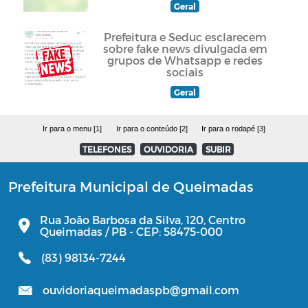
Geral
Prefeitura e Seduc esclarecem
sobre fake news divulgada em
grupos de Whatsapp e redes
sociais
Geral
Ir para o menu [1]
Ir para o conteúdo [2]
Ir para o rodapé [3]
TELEFONES
OUVIDORIA
SUBIR
Prefeitura Municipal de Queimadas
Rua João Barbosa da Silva, 120, Centro
Queimadas / PB - CEP: 58475-000
(83) 98134-7244
ouvidoriaqueimadaspb@gmail.com