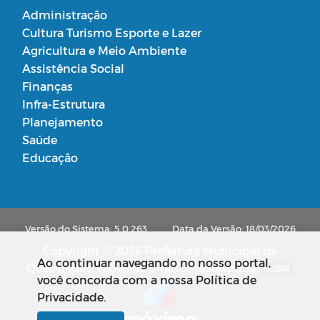
Administração
Cultura Turismo Esporte e Lazer
Agricultura e Meio Ambiente
Assistência Social
Finanças
Infra-Estrutura
Planejamento
Saúde
Educação
Versão do Sistema: 5.0.263
Data da Versão: 18/03/2026
Copyright © 2026 Prefeitura Municipal de
Ao continuar navegando no nosso portal,
Queimadas. Todos os direitos reservados.
SUBIR
você concorda com a nossa Política de
Privacidade.