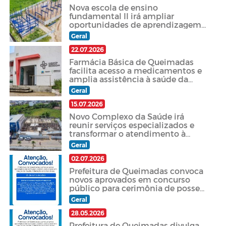
Nova escola de ensino
fundamental II irá ampliar
oportunidades de aprendizagem
para estudantes de Queimadas.
Geral
22.07.2026
Farmácia Básica de Queimadas
facilita acesso a medicamentos e
amplia assistência à saúde da
população.
Geral
15.07.2026
Novo Complexo da Saúde irá
reunir serviços especializados e
transformar o atendimento à
população de Queimadas.
Geral
02.07.2026
Prefeitura de Queimadas convoca
novos aprovados em concurso
público para cerimônia de posse
nesta sexta-feira (03)
Geral
28.05.2026
Prefeitura de Queimadas divulga