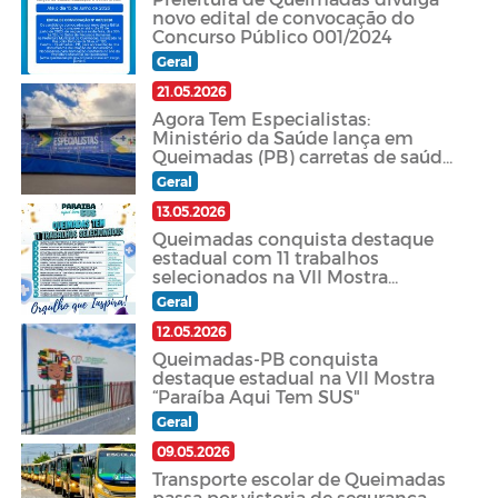
novo edital de convocação do
Concurso Público 001/2024
Geral
21.05.2026
Agora Tem Especialistas:
Ministério da Saúde lança em
Queimadas (PB) carretas de saúde
da mulher para diagnóstico
Geral
precoce de câncer de mama e do
colo
13.05.2026
Queimadas conquista destaque
estadual com 11 trabalhos
selecionados na VII Mostra
“Paraíba Aqui Tem SUS
Geral
12.05.2026
Queimadas-PB conquista
destaque estadual na VII Mostra
“Paraíba Aqui Tem SUS"
Geral
09.05.2026
Transporte escolar de Queimadas
passa por vistoria de segurança