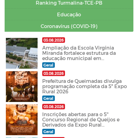
Ranking Turmalina-TCE-PB
Educação
Coronavírus (COVID-19)
03.08.2026
Ampliação da Escola Virgínia
Miranda fortalece estrutura da
educação municipal em
Queimadas
Geral
03.08.2026
Prefeitura de Queimadas divulga
programação completa da 5ª Expo
Rural 2026
Geral
03.08.2026
Inscrições abertas para o 5º
Concurso Regional de Queijos e
Derivados da Expo Rural
Queimadas 2026
Geral