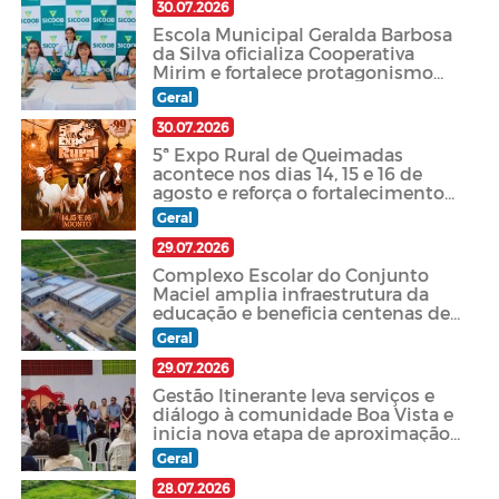
30.07.2026
Escola Municipal Geralda Barbosa
da Silva oficializa Cooperativa
Mirim e fortalece protagonismo
estudantil
Geral
30.07.2026
5ª Expo Rural de Queimadas
acontece nos dias 14, 15 e 16 de
agosto e reforça o fortalecimento
da agropecuária e do
Geral
desenvolvimento rural
29.07.2026
Complexo Escolar do Conjunto
Maciel amplia infraestrutura da
educação e beneficia centenas de
famílias em Queimadas
Geral
29.07.2026
Gestão Itinerante leva serviços e
diálogo à comunidade Boa Vista e
inicia nova etapa de aproximação
com a população
Geral
28.07.2026