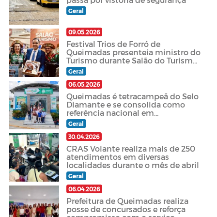
Geral
09.05.2026
Festival Trios de Forró de
Queimadas presenteia ministro do
Turismo durante Salão do Turismo
2026
Geral
06.05.2026
Queimadas é tetracampeã do Selo
Diamante e se consolida como
referência nacional em
atendimento ao empreendedor
Geral
30.04.2026
CRAS Volante realiza mais de 250
atendimentos em diversas
localidades durante o mês de abril
Geral
06.04.2026
Prefeitura de Queimadas realiza
posse de concursados e reforça