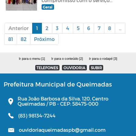
compromisso com o serviço
público
Geral
Anterior
1
2
3
4
5
6
7
8
...
81
82
Próximo
Ir para o menu [1]
Ir para o conteúdo [2]
Ir para o rodapé [3]
TELEFONES
OUVIDORIA
SUBIR
Prefeitura Municipal de Queimadas
Rua João Barbosa da Silva, 120, Centro
Queimadas / PB - CEP: 58475-000
(83) 98134-7244
ouvidoriaqueimadaspb@gmail.com