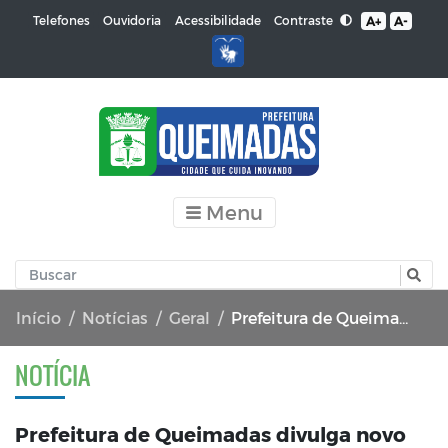
Contraste
Telefones
Ouvidoria
Acessibilidade
A+
A-
Menu
Início
Notícias
Geral
Prefeitura de Queimadas divulga novo edital de convocação do Concurso Público 001/2024
NOTÍCIA
Prefeitura de Queimadas divulga novo