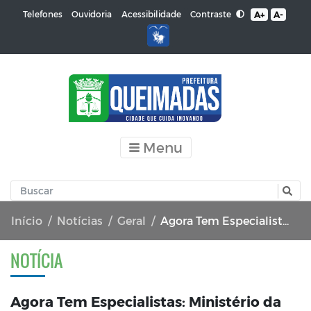
Contraste
Telefones
Ouvidoria
Acessibilidade
A+
A-
Menu
Início
Notícias
Geral
Agora Tem Especialistas: Ministério da Saúde lança em Queimadas (PB) carretas de saúde da mulher para diagnóstico precoce de câncer de mama e do colo
NOTÍCIA
Agora Tem Especialistas: Ministério da