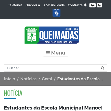
Contraste
Telefones
Ouvidoria
Acessibilidade
A+
A-
Menu
Início
Notícias
Geral
Estudantes da Escola Municipal Manoel Gonçalves de Lima distribui mudas de árvores à população de Queimadas
NOTÍCIA
Estudantes da Escola Municipal Manoel