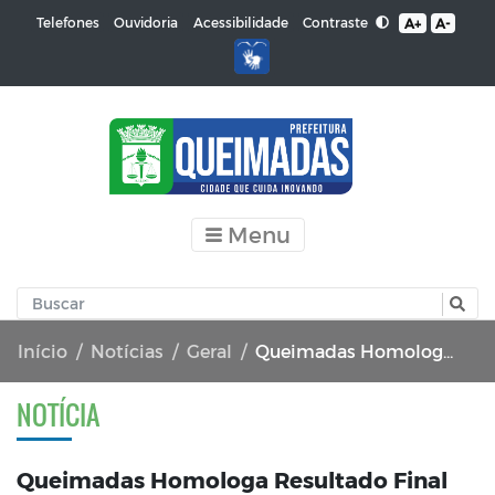
Contraste
Telefones
Ouvidoria
Acessibilidade
A+
A-
Menu
Início
Notícias
Geral
Queimadas Homologa Resultado Final do Concurso Público
NOTÍCIA
Queimadas Homologa Resultado Final