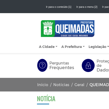
Ir para o conteúdo [1]
Ir para o menu [2]
Ir par
A Cidade
A Prefeitura
Legislação
Prote
Perguntas
de
Frequentes
Dado
Início
Notícias
Geral
QUEIMAD
NOTÍCIA