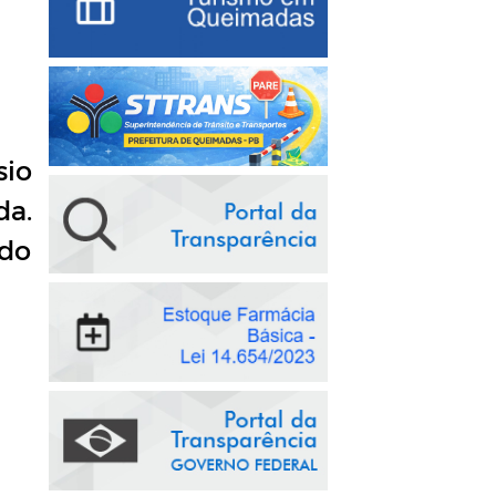
io
da.
 do