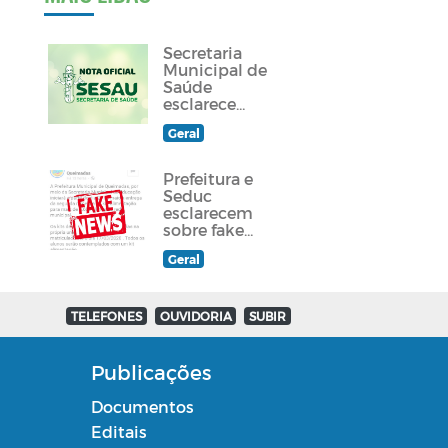
Secretaria
Municipal de
Saúde
esclarece
sobre
Geral
atendimento
a paciente
queimadense
Prefeitura e
Seduc
esclarecem
sobre fake
news
Geral
divulgada em
grupos de
Whatsapp e
redes sociais
TELEFONES
OUVIDORIA
SUBIR
Publicações
Documentos
Editais