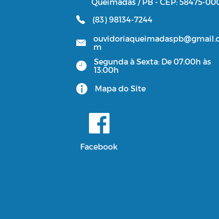
Queimadas / PB - CEP: 58475-00
(83) 98134-7244
ouvidoriaqueimadaspb@gmail.
m
Segunda à Sexta: De 07:00h às
13:00h
Mapa do Site
Facebook