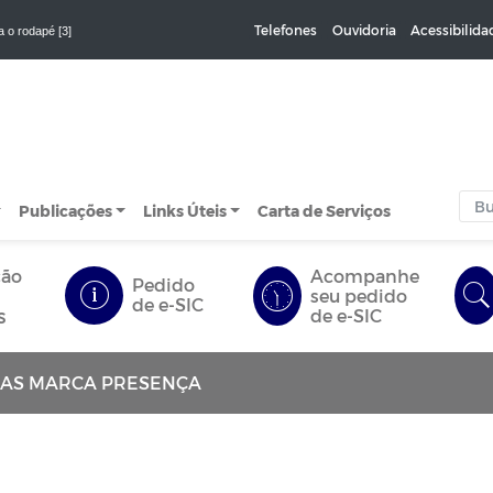
Telefones
Ouvidoria
Acessibilida
a o rodapé [3]
Publicações
Links Úteis
Carta de Serviços
ção
Acompanhe
Pedido
seu pedido
de e-SIC
s
de e-SIC
AS MARCA PRESENÇA