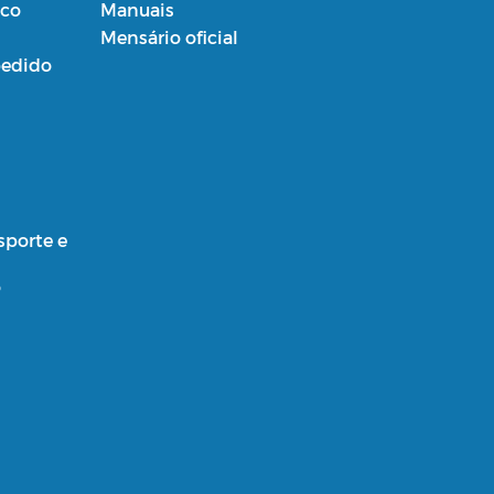
ico
Manuais
Mensário oficial
edido
sporte e
o