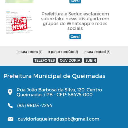
Geral
Prefeitura e Seduc esclarecem
sobre fake news divulgada em
grupos de Whatsapp e redes
sociais
Geral
Ir para o menu [1]
Ir para o conteúdo [2]
Ir para o rodapé [3]
TELEFONES
OUVIDORIA
SUBIR
Prefeitura Municipal de Queimadas
Rua João Barbosa da Silva, 120, Centro
Queimadas / PB - CEP: 58475-000
(83) 98134-7244
ouvidoriaqueimadaspb@gmail.com