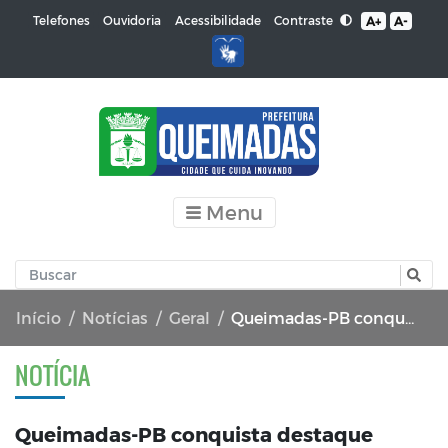
Contraste
Telefones
Ouvidoria
Acessibilidade
A+
A-
Menu
Início
Notícias
Geral
Queimadas-PB conquista destaque estadual na VII Mostra “Paraíba Aqui Tem SUS"
NOTÍCIA
Queimadas-PB conquista destaque