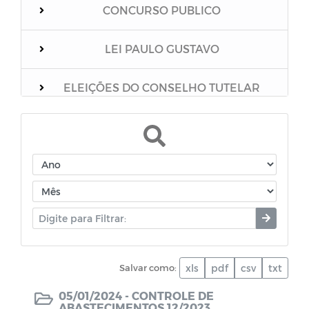
CONCURSO PUBLICO
LEI PAULO GUSTAVO
ELEIÇÕES DO CONSELHO TUTELAR
Relação dos vacinados
Mensário Oficial do Município
Boletim Epidemiológico
Unidades Escolares
Salvar como:
xls
pdf
csv
txt
PNAB
05/01/2024 -
CONTROLE DE
ABASTECIMENTOS 12/2023