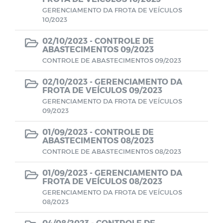
GERENCIAMENTO DA FROTA DE VEÍCULOS
Estoque Farmácia Básica - Lei
10/2023
14.654/2023
02/10/2023 -
CONTROLE DE
ABASTECIMENTOS 09/2023
Coronavírus (COVID-19)
CONTROLE DE ABASTECIMENTOS 09/2023
Editais
02/10/2023 -
GERENCIAMENTO DA
FROTA DE VEÍCULOS 09/2023
GERENCIAMENTO DA FROTA DE VEÍCULOS
Manuais
09/2023
01/09/2023 -
CONTROLE DE
Perfil Socioeconômico
ABASTECIMENTOS 08/2023
CONTROLE DE ABASTECIMENTOS 08/2023
Gerenciamento de Frotas e Máquinas
01/09/2023 -
GERENCIAMENTO DA
FROTA DE VEÍCULOS 08/2023
Iluminação
GERENCIAMENTO DA FROTA DE VEÍCULOS
08/2023
Processo Seletivo
04/08/2023 -
CONTROLE DE