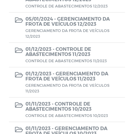
Farmácia de Medicamentos Especiais
CONTROLE DE ABASTECIMENTOS 12/2023
05/01/2024 -
GERENCIAMENTO DA
Estagiários
FROTA DE VEÍCULOS 12/2023
GERENCIAMENTO DA FROTA DE VEÍCULOS
12/2023
Planos e Relatórios
01/12/2023 -
CONTROLE DE
ABASTECIMENTOS 11/2023
Unidades de Saúde
CONTROLE DE ABASTECIMENTOS 11/2023
Pareceres do TCE-PB
01/12/2023 -
GERENCIAMENTO DA
FROTA DE VEÍCULOS 11/2023
GERENCIAMENTO DA FROTA DE VEÍCULOS
SELEÇÃO DE GESTORES ESCOLARES E
11/2023
GESTORES ESCOLARES ADJUNTOS
01/11/2023 -
CONTROLE DE
ABASTECIMENTOS 10/2023
Documentos
CONTROLE DE ABASTECIMENTOS 10/2023
LEILÃO
01/11/2023 -
GERENCIAMENTO DA
FROTA DE VEÍCULOS 10/2023