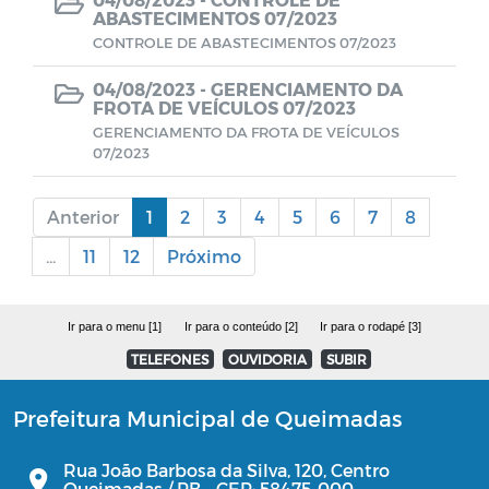
ABASTECIMENTOS 07/2023
CONTROLE DE ABASTECIMENTOS 07/2023
Consulta Pública Virtual - PPA e LOA
CUIDADOR SOCIAL VOLUNTÁRIO
04/08/2023 -
GERENCIAMENTO DA
FROTA DE VEÍCULOS 07/2023
GERENCIAMENTO DA FROTA DE VEÍCULOS
07/2023
Anterior
1
2
3
4
5
6
7
8
...
11
12
Próximo
Ir para o menu [1]
Ir para o conteúdo [2]
Ir para o rodapé [3]
TELEFONES
OUVIDORIA
SUBIR
Prefeitura Municipal de Queimadas
Rua João Barbosa da Silva, 120, Centro
Queimadas / PB - CEP: 58475-000